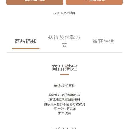
加入追蹤清單
送貨及付款方
商品描述
顧客評價
式
商品描述
麻紗x棉紡面料
設計師出品的超美紗裙
腰間滑緞刺繡細緻優雅
拼接米白修身不過澎紗裙裙身
穿上身仙氣滿滿
非常漂亮