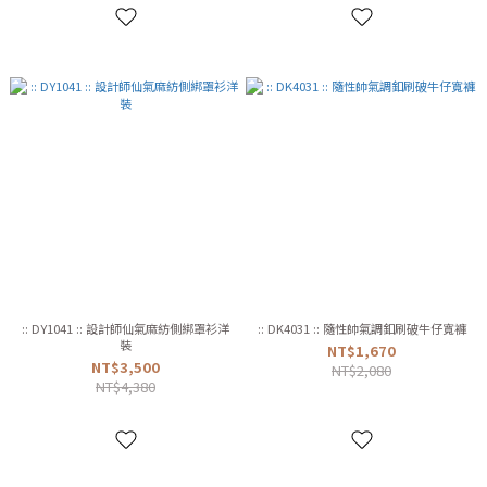
:: DY1041 :: 設計師仙氣麻紡側綁罩衫洋
:: DK4031 :: 隨性帥氣調釦刷破牛仔寬褲
裝
NT$1,670
NT$3,500
NT$2,080
NT$4,380