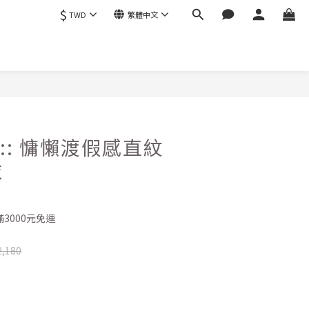
$
TWD
繁體中文
立即購買
72 :: 慵懶渡假感直紋
衣
3000元免運
,180