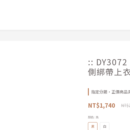
:: DY30
側綁帶上
指定分類，正價商品滿
NT$1,740
NT$2
顏色
: 黑
黑
白