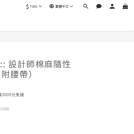
$
TWD
繁體中文
立即購買
65 :: 設計師棉麻隨性
（附腰帶）
3000元免運
,580