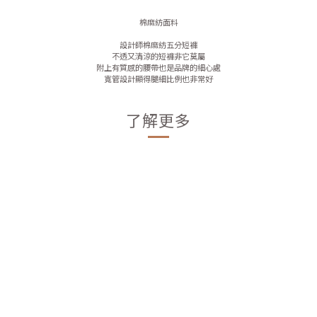
棉麻紡面料
設計師棉麻紡五分短褲
不透又清涼的短褲非它莫屬
附上有質感的腰帶也是品牌的細心處
寬管設計顯得腿細比例也非常好
了解更多