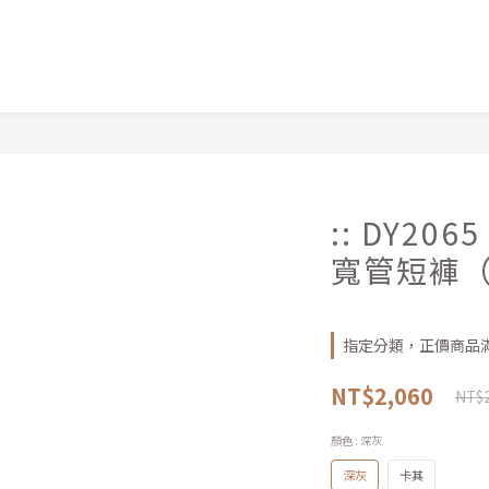
:: DY20
寬管短褲
指定分類，正價商品滿
NT$2,060
NT$2
顏色
: 深灰
深灰
卡其