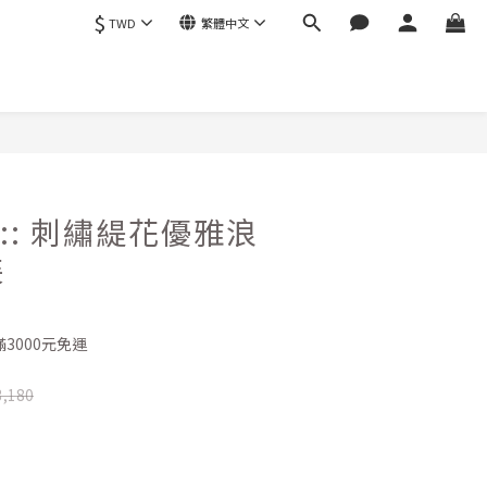
$
TWD
繁體中文
立即購買
22 :: 刺繡緹花優雅浪
裝
3000元免運
,180