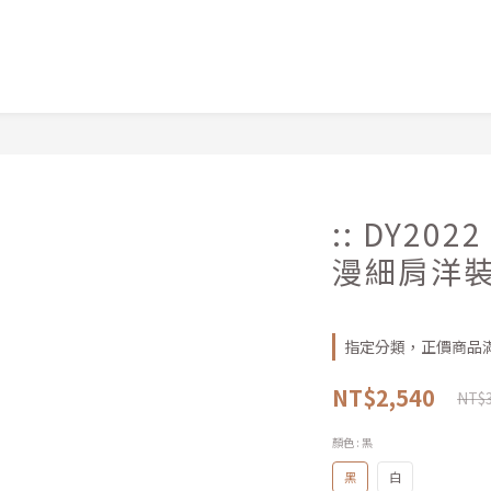
:: DY20
漫細肩洋
指定分類，正價商品滿
NT$2,540
NT$3
顏色
: 黑
黑
白