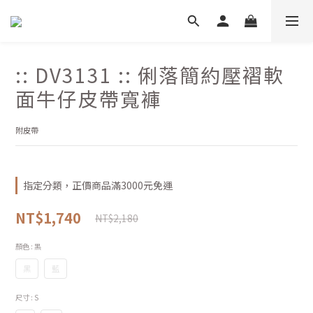
:: DV3131 :: 俐落簡約壓褶軟
面牛仔皮帶寬褲
附皮帶
指定分類，正價商品滿3000元免運
NT$1,740
NT$2,180
顏色
: 黑
黑
藍
尺寸
: S