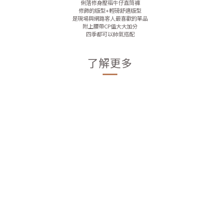
俐落修身壓褶牛仔直筒褲
修飾的版型+輕磅舒適版型
是現場與網路客人最喜歡的單品
附上腰帶CP值大大加分
四季都可以帥氣搭配
了解更多