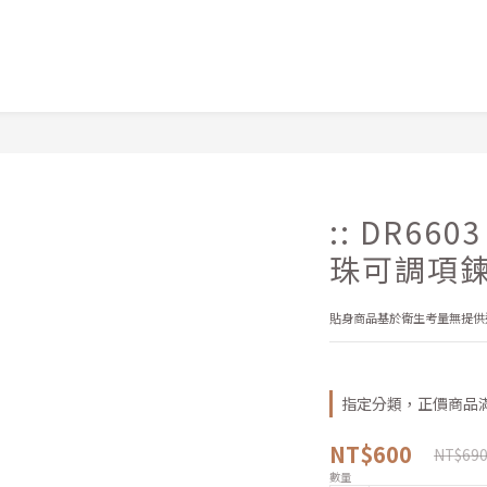
:: DR66
珠可調項
貼身商品基於衛生考量無提供
指定分類，正價商品滿
NT$600
NT$69
數量