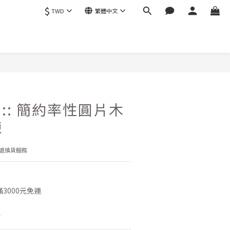
$
TWD
繁體中文
立即購買
03 :: 簡約率性圓片木
鍊
退換貨服務
3000元免運
0