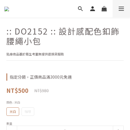
:: DO2152 :: 設計感配色釦飾
腰繩小包
貼身商品基於衛生考量無提供退換貨服務
指定分類，正價商品滿3000元免運
NT$500
NT$980
顏色
: 米白
米白
咖啡
數量