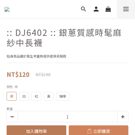
:: DJ6402 :: 銀蔥質感時髦麻
紗中長襪
貼身商品基於衛生考量無提供退換貨服務
NT$120
NT$190
顏色
: 黑
黑
白
紅
黃
咖啡
數量
加入購物車
立即購買