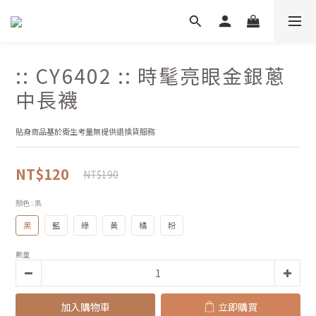
:: CY6402 :: 時髦亮眼金銀蔥
中長襪
貼身商品基於衛生考量無提供退換貨服務
NT$120
NT$190
顏色
: 黑
黑
藍
綠
黃
橘
粉
數量
加入購物車
立即購買