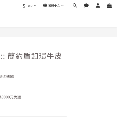
$
TWD
繁體中文
立即購買
01 :: 簡約盾釦環牛皮
退換貨服務
3000元免運
0