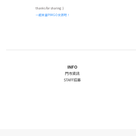
thanks for sharing :)
一起來當PIMGO女孩吧！
INFO
門市資訊
STAFF招募