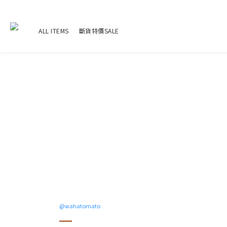
ALL ITEMS
斷貨特價SALE
@
wahatomato