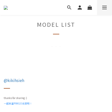
MODEL LIST
@kikihsieh
thanks for sharing :)
一起來當PIMGO女孩吧！