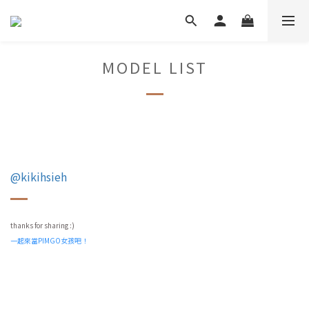
MODEL LIST
@kikihsieh
thanks for sharing :)
一起來當PIMGO女孩吧！