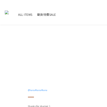
ALL ITEMS
斷貨特價SALE
@hana4hana4hana
thanks for sharing :)