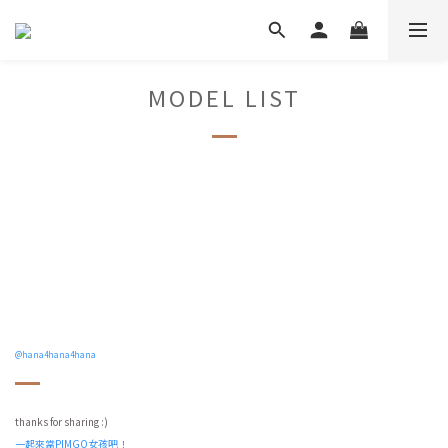
MODEL LIST
@hana4hana4hana
thanks for sharing :)
一起來當PIMGO女孩吧！