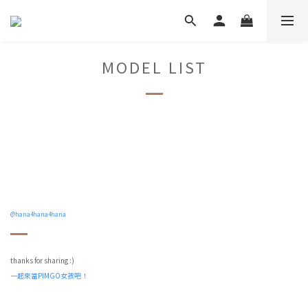
MODEL LIST
@hana4hana4hana
thanks for sharing :)
一起來當PIMGO女孩吧！