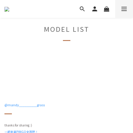
MODEL LIST
@mandy__________grass
thanks for sharing :)
一起來當PIMGO女孩吧！