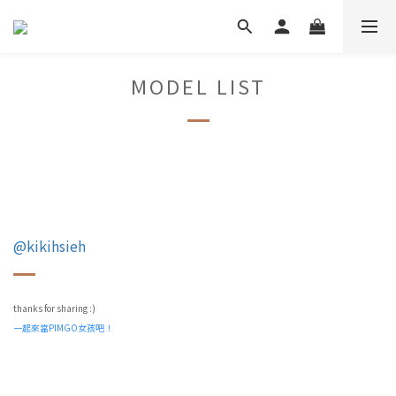
MODEL LIST
@kikihsieh
thanks for sharing :)
一起來當PIMGO女孩吧！