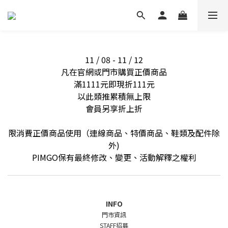
11 / 08 - 11 / 12
凡在官網或門市購買正價商品
滿1111元即現折111元
以此類推累積無上限
會員另享折上折
限消費正價商品使用（連線商品、特價商品、鞋類及配件除
外)
PIMGO保有最終修改、變更、活動解釋之權利
INFO
門市資訊
STAFF招募