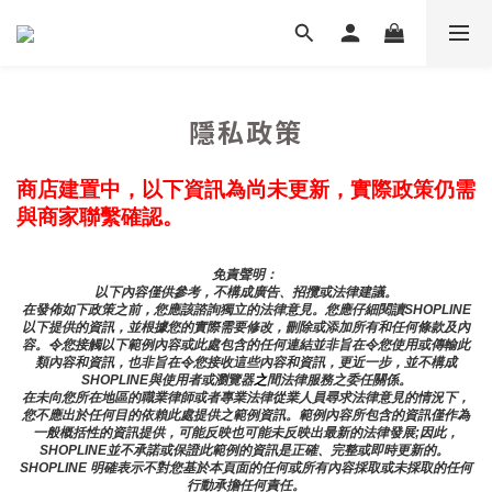
隱私政策
商店建置中，以下資訊為尚未更新，實際政策仍需
與商家聯繫確認。
免責聲明： 
以下內容僅供參考，不構成廣告、招攬或法律建議。
在發佈如下政策之前，您應該諮詢獨立的法律意見。您應仔細閱讀SHOPLINE
以下提供的資訊，並根據您的實際需要修改，刪除或添加所有和任何條款及內
容。令您接觸以下範例內容或此處包含的任何連結並非旨在令您使用或傳輸此
類內容和資訊，也非旨在令您接收這些內容和資訊，更近一步，並不構成
SHOPLINE與使用者或瀏覽器
之
間法律服務之委任關係。
在未向您所在地區的職業律師或者專業法律從業人員尋求法律意見的情況下，
您不應出於任何目的依賴此處提供之範例資訊。範例內容所包含的資訊僅作為
一般概括性的資訊提供，可能反映也可能未反映出最新的法律發展;因此，
SHOPLINE並不承諾或保證此範例的資訊是正確、完整或即時更新的。 
SHOPLINE 明確表示不對您基於本頁面的任何或所有內容採取或未採取的任何
行動承擔任何責任。