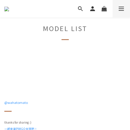
MODEL LIST
@
wahatomato
thanks for sharing :)
一起來當PIMGO女孩吧！