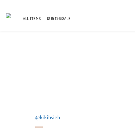
ALL ITEMS
斷貨特價SALE
@kikihsieh