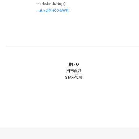
thanks for sharing :)
一起來當PIMGO女孩吧！
INFO
門市資訊
STAFF招募