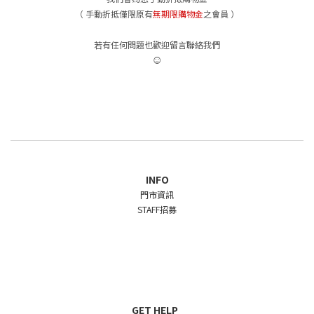
（ 手動折抵僅限
原有
無期限購物金
之會員
）
若有任何問題也歡迎留言聯絡我們
☺︎
INFO
門市資訊
STAFF招募
GET HELP