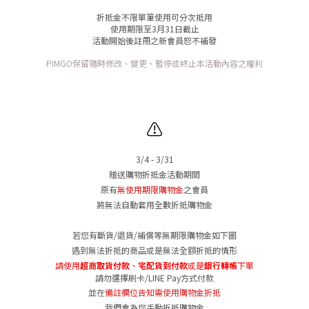
折抵金不限單筆使用可分次抵用
使用期限至3月31日截止
活動開始後註冊之新會員恕不補發
PIMGO保留隨時修改、變更、暫停或終止本活動內容之權利
⚠️
3/4 - 3/31
贈送購物折抵金活動期間
原有
無使用期限購物金
之會員
將無法自動套用全數折抵購物金
若您有斷貨/退貨/補償等無期限購物金如下圖
遇到無法折抵的商品或是無法全額折抵的情形
請使用
超商取貨付款
、
宅配
貨到付款
或是
銀行轉帳
下單
請勿選擇刷卡/LINE Pay方式付款
並在
備註欄位告知需使用購物金折抵
我們會為您手動折抵購物金