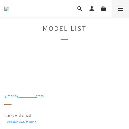
MODEL LIST
@mandy__________grass
thanks for sharing :)
一起來當PIMGO女孩吧！