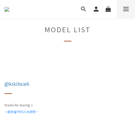
MODEL LIST
@kikihsieh
thanks for sharing :)
一起來當PIMGO女孩吧！