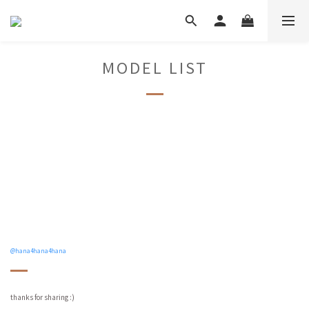
MODEL LIST
@hana4hana4hana
thanks for sharing :)