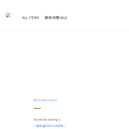
ALL ITEMS
斷貨特價SALE
@hana4hana4hana
thanks for sharing :)
一起來當PIMGO女孩吧！