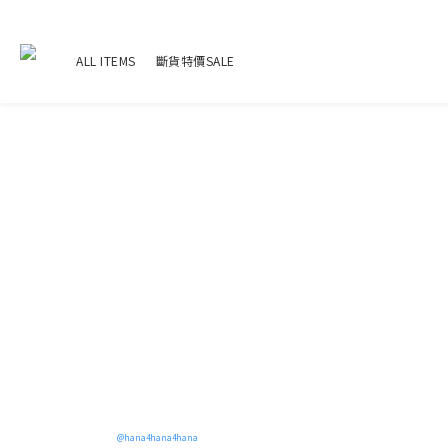
ALL ITEMS
斷貨特價SALE
@hana4hana4hana