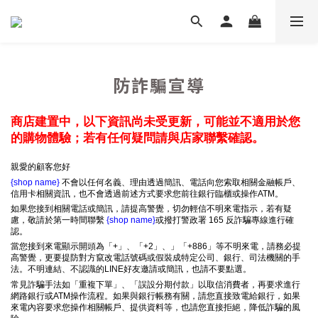
防詐騙宣導
商店建置中，以下資訊尚未受更新，可能並不適用於您
的購物體驗；若有任何疑問請與店家聯繫確認。
親愛的顧客您好
{shop name}
不會以任何名義、理由透過簡訊、電話向您索取相關金融帳戶、
信用卡相關資訊，也不會透過前述方式要求您前往銀行臨櫃或操作ATM。
如果您接到相關電話或簡訊，請提高警覺，切勿輕信不明來電指示，若有疑
慮，敬請於第一時間聯繫
{shop name}
或撥打警政署 165 反詐騙專線進行確
認。
當您接到來電顯示開頭為「+」、「+2」、」「+886」等不明來電，請務必提
高警覺，更要提防對方竄改電話號碼或假裝成特定公司、銀行、司法機關的手
法。不明連結、不認識的LINE好友邀請或簡訊，也請不要點選。
常見詐騙手法如「重複下單」、「誤設分期付款」以取信消費者，再要求進行
網路銀行或ATM操作流程。如果與銀行帳務有關，請您直接致電給銀行，如果
來電內容要求您操作相關帳戶、提供資料等，也請您直接拒絕，降低詐騙的風