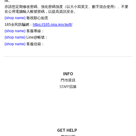
險。
亦請您定期修改密碼、強化密碼強度（以大小寫英文、數字混合使用）、不要
在公用電腦輸入帳號密碼，以提高資訊安全。
{shop name}
敬祝順心如意
165全民防騙網：
https://165.npa.gov.tw/#/
{shop name}
客服專線：
{shop name}
Line@帳號：
{shop name}
客服信箱：
INFO
門市資訊
STAFF招募
GET HELP