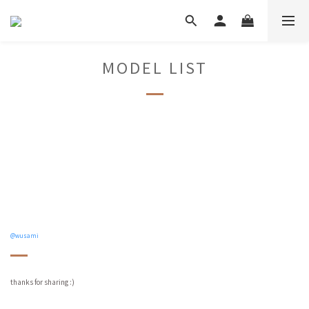
MODEL LIST
@wusami
thanks for sharing :)