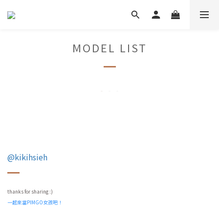
MODEL LIST
@kikihsieh
thanks for sharing :)
一起來當PIMGO女孩吧！