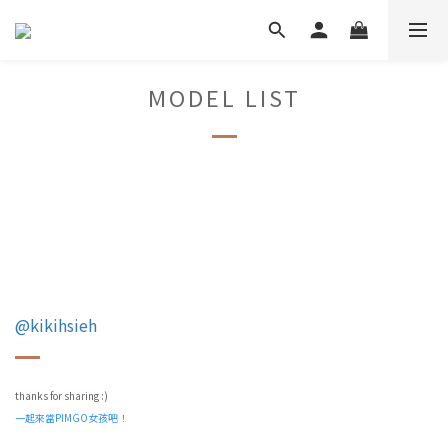
MODEL LIST
@kikihsieh
thanks for sharing :)
一起來當PIMGO女孩吧！