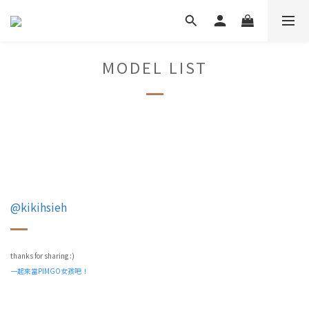
MODEL LIST
@kikihsieh
thanks for sharing :)
一起來當PIMGO女孩吧！