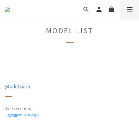
MODEL LIST
@kikihsieh
thanks for sharing :)
一起來當PIMGO女孩吧！