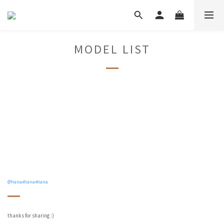
MODEL LIST
@hana4hana4hana
thanks for sharing :)