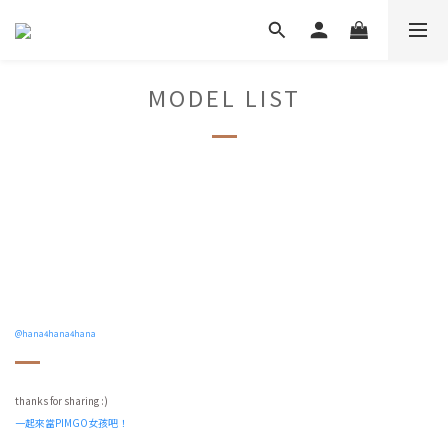
MODEL LIST
@hana4hana4hana
thanks for sharing :)
一起來當PIMGO女孩吧！