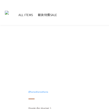
ALL ITEMS
斷貨特價SALE
@hana4hana4hana
thanks for sharing :)